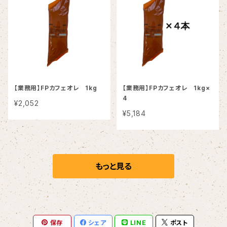
【業務用】FPカフェオレ 1kg
【業務用】FPカフェオレ 1kg×
4
¥2,052
¥5,184
もっと見る
保存
シェア
LINE
ポスト