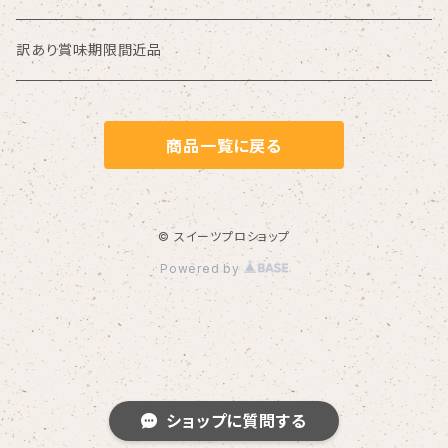
フラワーペースト
訳あり賞味期限間近品
油脂加工食品
商品一覧に戻る
ジャム・ゼリー
カレー
© スイーツプロショップ
Powered by
ショップに質問する