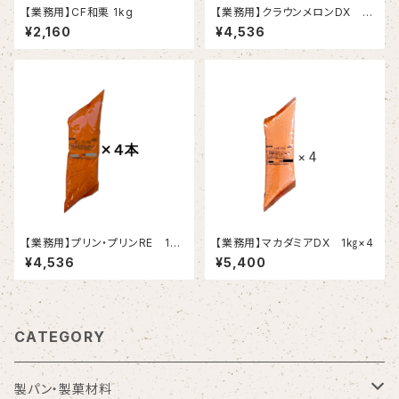
【業務用】CF和栗 1kg
【業務用】クラウンメロンDX 1
kg×4
¥2,160
¥4,536
【業務用】プリン・プリンRE 1k
【業務用】マカダミアDX 1㎏×4
g×4
¥4,536
¥5,400
CATEGORY
製パン・製菓材料