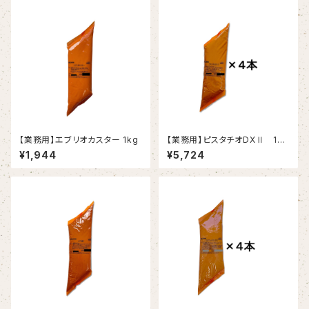
【業務用】エブリオカスター 1kg
【業務用】ピスタチオDXⅡ 1kg
×4
¥1,944
¥5,724