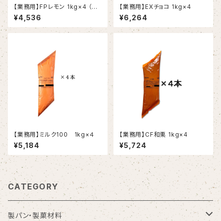
【業務用】FPレモン 1kg×4 （春
【業務用】EXチョコ 1kg×4
夏限定〈2～8月〉）
¥4,536
¥6,264
【業務用】ミルク100 1kg×４
【業務用】CF和栗 1kg×4
¥5,184
¥5,724
CATEGORY
製パン・製菓材料