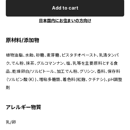
Add to cart
日本国内にお住まいの方向け
原材料/添加物
植物油脂、水飴、砂糖、麦芽糖、ピスタチオペースト、乳清タンパ
ク、でん粉、抹茶、グルコマンナン、塩、乳等を主要原料とする食
品、乾燥卵白/ソルビトール、加工でん粉、グリシン、香料、保存料
（ソルビン酸（K）)、増粘多糖類、着色料(紅麹、クチナシ)、pH調整
剤
アレルギー物質
乳/卵