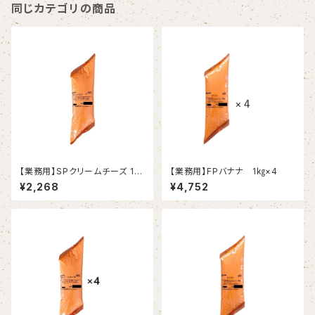
同じカテゴリの商品
【業務用】SPクリームチーズ 1k
【業務用】FPバナナ 1㎏×4
g
¥2,268
¥4,752