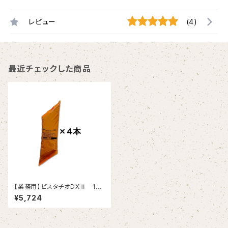
レビュー
(4)
最近チェックした商品
【業務用】ピスタチオDXⅡ 1kg
×4
¥5,724