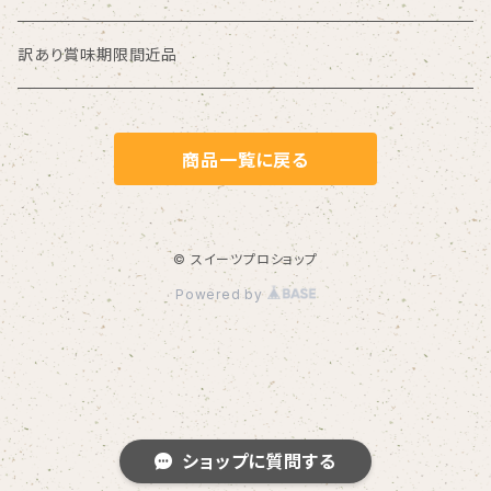
フラワーペースト
訳あり賞味期限間近品
油脂加工食品
商品一覧に戻る
ジャム・ゼリー
カレー
© スイーツプロショップ
Powered by
ショップに質問する