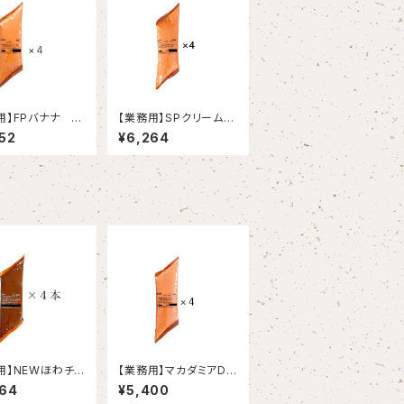
用】FPバナナ 1
【業務用】SPクリームチ
ーズ 1kg×4
52
¥6,264
用】NEWほわチョ
【業務用】マカダミアDX
g×4
1㎏×4
264
¥5,400