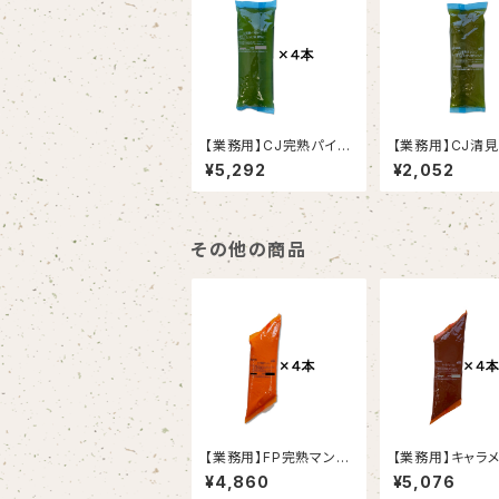
【業務用】CJ完熟パイ
【業務用】CJ清
ン 1kg×4（春夏限定
ジ 1kg
¥5,292
¥2,052
〈5～8月〉）
その他の商品
【業務用】FP完熟マンゴ
【業務用】キャラ
ー 1kg×4 （春夏限定
S 1kg×4
¥4,860
¥5,076
〈2～8月〉）