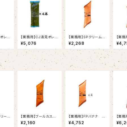
見オレン
【業務用】CJ清見オレン
【業務用】SPクリームチ
【業務
ジ 1kg×4
ーズ 1kg
㎏×4
¥5,076
¥2,268
¥4,7
メリーナ
【業務用】ブールカスタ
【業務用】FPバナナ 1
【業務
ーⅡ 1kg
㎏×4
コ 1k
¥2,160
¥4,752
¥6,