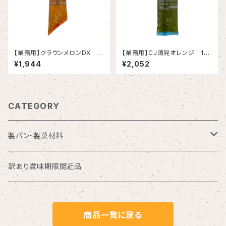
【業務用】クラウンメロンDX 1
【業務用】CJ清見オレンジ 1k
kg
g
¥1,944
¥2,052
CATEGORY
製パン・製菓材料
フラワーペースト
訳あり賞味期限間近品
油脂加工食品
商品一覧に戻る