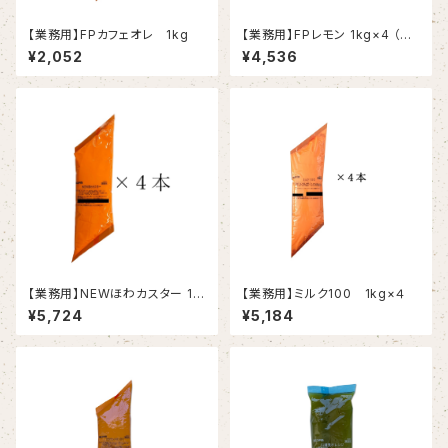
【業務用】FPカフェオレ 1kg
【業務用】FPレモン 1kg×4 （春
夏限定〈2～8月〉）
¥2,052
¥4,536
【業務用】NEWほわカスター 1k
【業務用】ミルク100 1kg×４
g×4
¥5,724
¥5,184